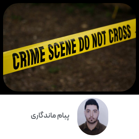
پبام ماندگاری